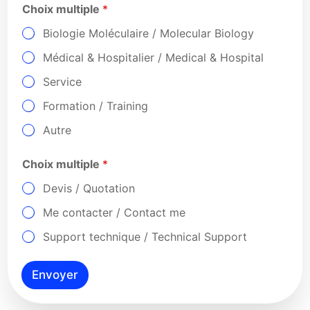
Choix multiple
*
m
e
Biologie Moléculaire / Molecular Biology
s
s
Médical & Hospitalier / Medical & Hospital
a
g
Service
e
C
Formation / Training
o
m
Autre
m
e
Choix multiple
*
n
t
Devis / Quotation
a
i
Me contacter / Contact me
r
e
Support technique / Technical Support
Envoyer